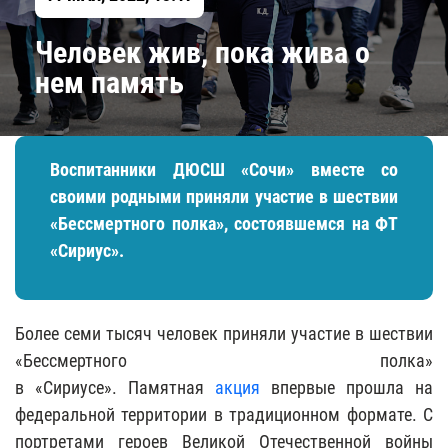
Человек жив, пока жива о
нем память
Воспитанники ДЮСШ «Сочи» вместе со
своими родными приняли участие в шествии
«Бессмертного полка», состоявшемся на ФТ
«Сириус».
Более семи
тысяч человек приняли участие в шествии
«Бессмертного полка»
в «Сириусе». Памятная
а
кция
впервые прошла на
федеральной территории в традиционном формате. С
портретами героев Великой Отечественной войны