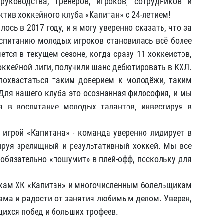
уководства, тренеров, игроков, сотрудников и
тив хоккейного клуба «Капитан» с 24-летием!
ось в 2017 году, и я могу уверенно сказать, что за
спитанию молодых игроков становилась всё более
ется в текущем сезоне, когда сразу 11 хоккеистов,
оккейной лиги, получили шанс дебютировать в КХЛ.
похвастаться таким доверием к молодёжи, таким
Для нашего клуба это осознанная философия, и мы
 в воспитание молодых талантов, инвестируя в
 игрой «Капитана» - команда уверенно лидирует в
руя зрелищный и результативный хоккей. Мы все
 обязательно «пошумит» в плей-офф, поскольку для
икам ХК «Капитан» и многочисленным болельщикам
изма и радости от занятия любимым делом. Уверен,
ихся побед и больших трофеев.