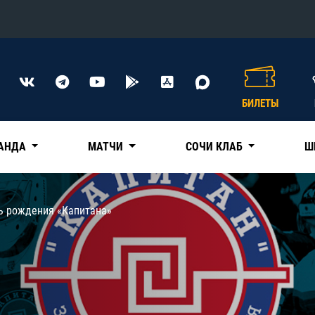
Конференция «Восток»
Дивизион Харламова
БИЛЕТЫ
Автомобилист
сляции
Ак Барс
АНДА
МАТЧИ
СОЧИ КЛАБ
Ш
Металлург Мг
Нефтехимик
 трансляции
ь рождения «Капитана»
Трактор
магазин
Дивизион Чернышева
Авангард
ние КХЛ
Адмирал