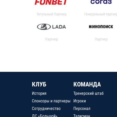
Титульный Партнер
Генеральный партне
Партнер
Партнер
КЛУБ
КОМАНДА
История
Тренерский штаб
Спонсоры и партнеры
Игроки
Сотрудничество
Персонал
ДС «Большой»
Талисман