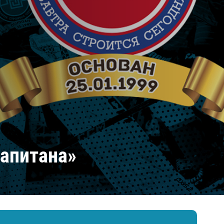
Амур
Барыс
Салават Юлаев
Сибирь
апитана»