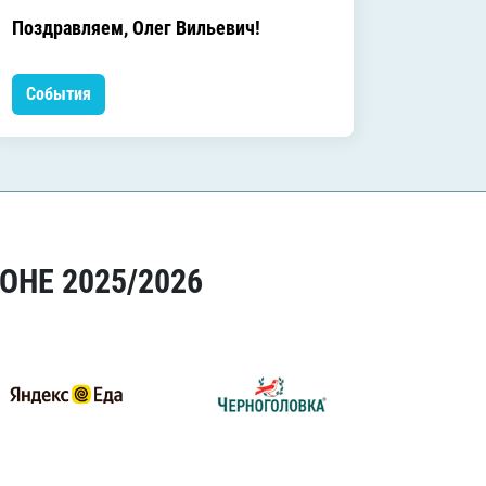
C днём
Поздравляем, Олег Вильевич!
Леонид
События
Событ
ОНЕ 2025/2026