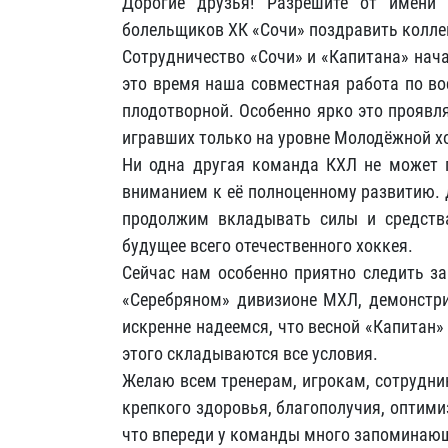
Дорогие друзья! Разрешите от имени р
болельщиков ХК «Сочи» поздравить коллек
Сотрудничество «Сочи» и «Капитана» начал
это время наша совместная работа по во
плодотворной. Особенно ярко это проявля
игравших только на уровне Молодёжной х
Ни одна другая команда КХЛ не может 
вниманием к её полноценному развитию. 
продолжим вкладывать силы и средства
будущее всего отечественного хоккея.
Сейчас нам особенно приятно следить за
«Серебряном» дивизионе МХЛ, демонстри
искренне надеемся, что весной «Капитан»
этого складываются все условия.
Желаю всем тренерам, игрокам, сотрудн
крепкого здоровья, благополучия, оптим
что впереди у команды много запоминающ