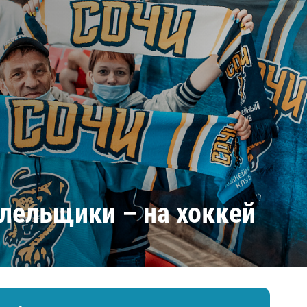
Амур
Барыс
Салават Юлаев
Сибирь
олельщики – на хоккей