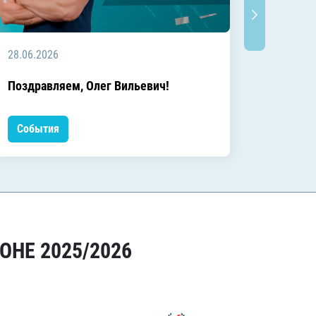
28.06.2026
20.06.2
C днём
Поздравляем, Олег Вильевич!
Леонид
События
Событ
ОНЕ 2025/2026