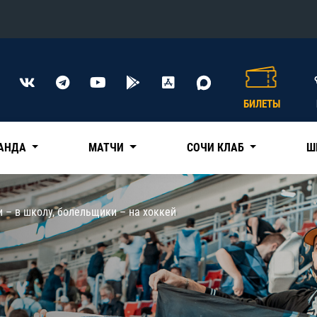
Конференция «Восток»
Дивизион Харламова
БИЛЕТЫ
Автомобилист
сляции
Ак Барс
АНДА
МАТЧИ
СОЧИ КЛАБ
Ш
Металлург Мг
Нефтехимик
 трансляции
 – в школу, болельщики – на хоккей
Трактор
магазин
Дивизион Чернышева
Авангард
ние КХЛ
Адмирал