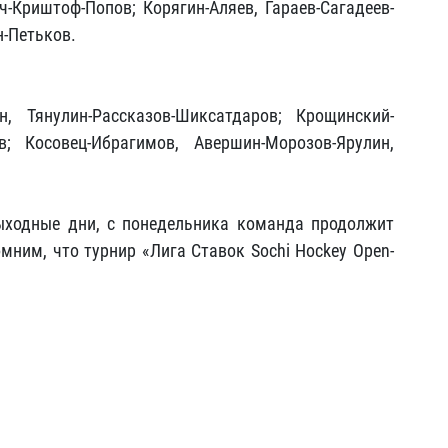
ч-Криштоф-Попов; Корягин-Аляев, Гараев-Сагадеев-
н-Петьков.
н, Тянулин-Рассказов-Шиксатдаров; Крощинский-
в; Косовец-Ибрагимов, Авершин-Морозов-Ярулин,
выходные дни, с понедельника команда продолжит
мним, что турнир «Лига Ставок Sochi Hockey Open-