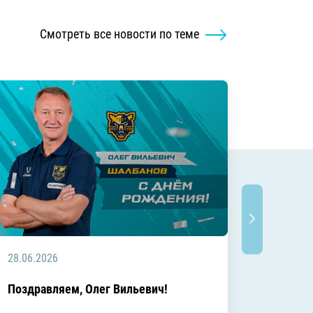
Смотреть все новости по теме
28.06.2026
20.06.2
C днём
Поздравляем, Олег Вильевич!
Леонид