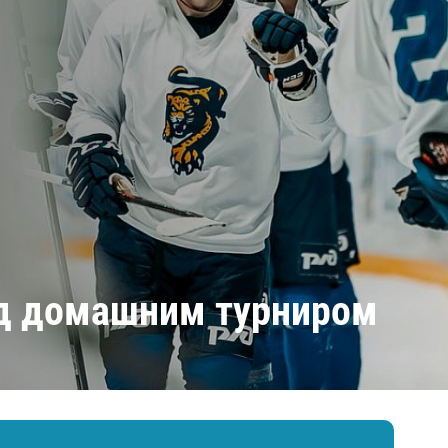
Амур
Барыс
Салават Юлаев
Сибирь
ед домашним турниром