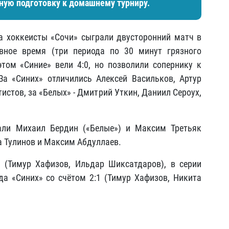
ную подготовку к домашнему турниру.
а хоккеисты «Сочи» сыграли двусторонний матч в
вное время (три периода по 30 минут грязного
том «Синие» вели 4:0, но позволили сопернику к
За «Синих» отличились Алексей Васильков, Артур
истов, за «Белых» - Дмитрий Уткин, Даниил Сероух,
али Михаил Бердин («Белые») и Максим Третьяк
та Тулинов и Максим Абдуллаев.
 (Тимур Хафизов, Ильдар Шиксатдаров), в серии
а «Синих» со счётом 2:1 (Тимур Хафизов, Никита