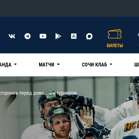
Конференция «Восток»
Дивизион Харламова
БИЛЕТЫ
Автомобилист
сляции
Ак Барс
АНДА
МАТЧИ
СОЧИ КЛАБ
Ш
Металлург Мг
Нефтехимик
 трансляции
сторонка перед домашним турниром
Трактор
магазин
Дивизион Чернышева
Авангард
ние КХЛ
Адмирал