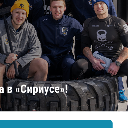
Амур
Барыс
Салават Юлаев
Сибирь
 в «Сириусе»!