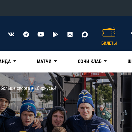
Конференция «Восток»
Дивизион Харламова
БИЛЕТЫ
Автомобилист
сляции
Ак Барс
АНДА
МАТЧИ
СОЧИ КЛАБ
Ш
Металлург Мг
Нефтехимик
 трансляции
больше спорта в «Сириусе»!
Трактор
магазин
Дивизион Чернышева
Авангард
ние КХЛ
Адмирал