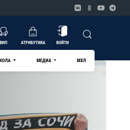
ВИП
АТРИБУТИКА
ВОЙТИ
КОЛА
МЕДИА
МХЛ