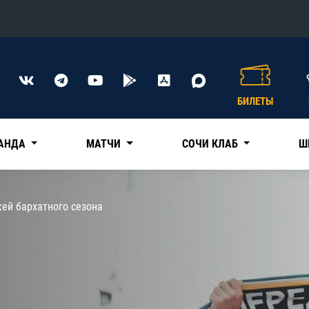
Конференция «Восток»
Дивизион Харламова
БИЛЕТЫ
Автомобилист
сляции
Ак Барс
АНДА
МАТЧИ
СОЧИ КЛАБ
Ш
Металлург Мг
Нефтехимик
 трансляции
ей бархатного сезона
Трактор
магазин
Дивизион Чернышева
Авангард
ние КХЛ
Адмирал