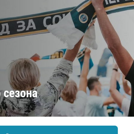
Амур
Барыс
Салават Юлаев
Сибирь
 сезона