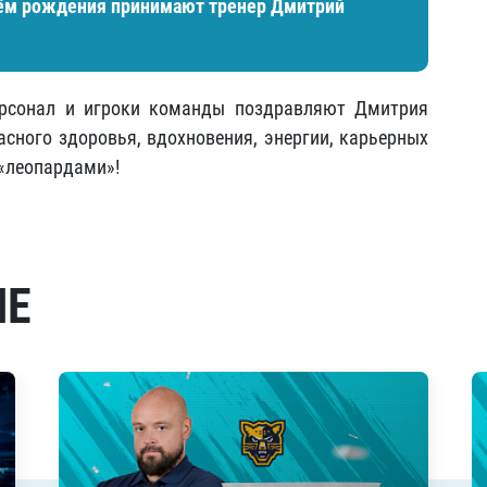
днём рождения принимают тренер Дмитрий
персонал и игроки команды поздравляют Дмитрия
сного здоровья, вдохновения, энергии, карьерных
 «леопардами»!
МЕ