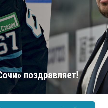
Амур
Барыс
Салават Юлаев
Сибирь
Сочи» поздравляет!