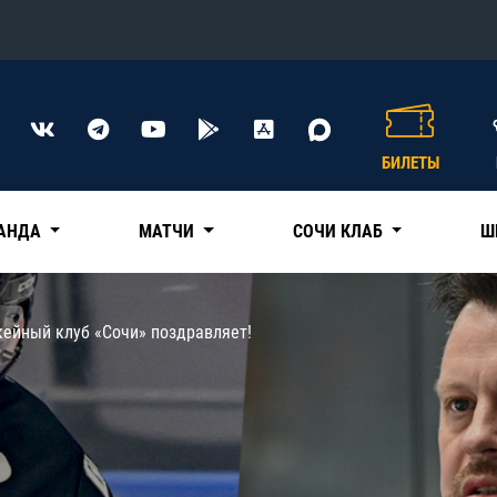
Конференция «Восток»
Дивизион Харламова
БИЛЕТЫ
Автомобилист
сляции
Ак Барс
АНДА
МАТЧИ
СОЧИ КЛАБ
Ш
Металлург Мг
Нефтехимик
 трансляции
кейный клуб «Сочи» поздравляет!
Трактор
магазин
Дивизион Чернышева
Авангард
ние КХЛ
Адмирал