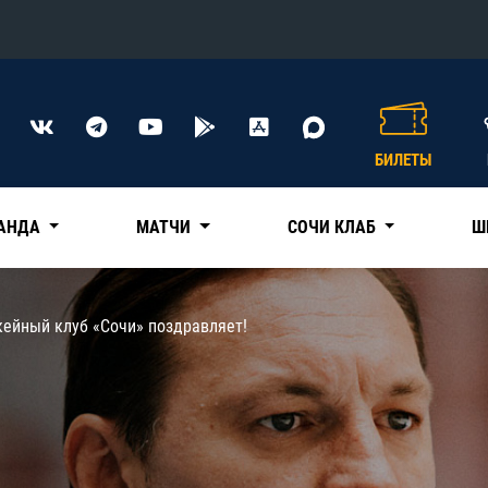
Конференция «Восток»
Дивизион Харламова
БИЛЕТЫ
Автомобилист
сляции
Ак Барс
АНДА
МАТЧИ
СОЧИ КЛАБ
Ш
Металлург Мг
Нефтехимик
 трансляции
кейный клуб «Сочи» поздравляет!
Трактор
магазин
Дивизион Чернышева
Авангард
ние КХЛ
Адмирал