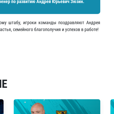
ренер по развитию Андрей Юрьевич Зюзин.
кому штабу, игроки команды поздравляют Андрея
стья, семейного благополучия и успехов в работе!
МЕ