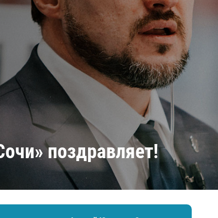
Амур
Барыс
Салават Юлаев
Сибирь
Сочи» поздравляет!