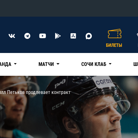
Конференция «Восток»
Дивизион Харламова
БИЛЕТЫ
Автомобилист
сляции
Ак Барс
АНДА
МАТЧИ
СОЧИ КЛАБ
Ш
Металлург Мг
Нефтехимик
 трансляции
илл Петьков продлевает контракт
Трактор
магазин
Дивизион Чернышева
Авангард
ние КХЛ
Адмирал