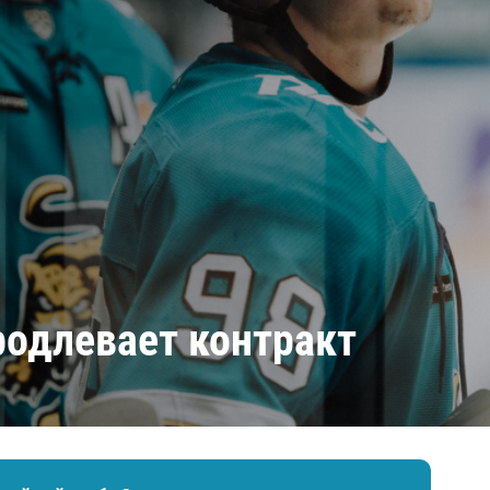
Амур
Барыс
Салават Юлаев
Сибирь
родлевает контракт