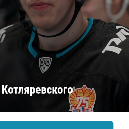
Амур
Барыс
Салават Юлаев
Сибирь
 Котляревского