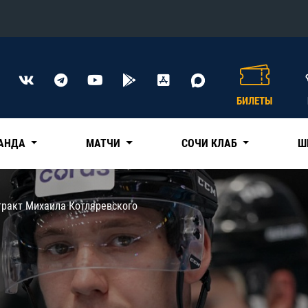
Конференция «Восток»
Дивизион Харламова
БИЛЕТЫ
Автомобилист
сляции
Ак Барс
АНДА
МАТЧИ
СОЧИ КЛАБ
Ш
Металлург Мг
Нефтехимик
 трансляции
тракт Михаила Котляревского
Трактор
магазин
Дивизион Чернышева
Авангард
ние КХЛ
Адмирал