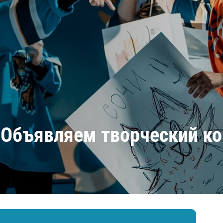
Амур
Барыс
Салават Юлаев
Сибирь
 Объявляем творческий к