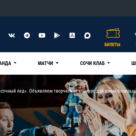
Конференция «Восток»
Дивизион Харламова
БИЛЕТЫ
Автомобилист
сляции
Ак Барс
АНДА
МАТЧИ
СОЧИ КЛАБ
Ш
Металлург Мг
Нефтехимик
 трансляции
асочный лед». Объявляем творческий конкурс для юных болельщ
Трактор
магазин
Дивизион Чернышева
Авангард
ние КХЛ
Адмирал