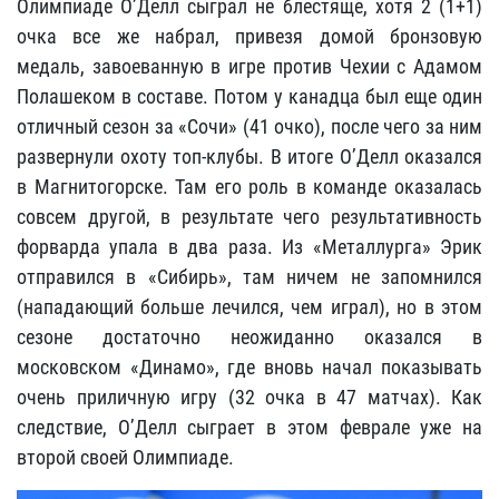
Олимпиаде О’Делл сыграл не блестяще, хотя 2 (1+1)
очка все же набрал, привезя домой бронзовую
медаль, завоеванную в игре против Чехии с Адамом
Полашеком в составе. Потом у канадца был еще один
отличный сезон за «Сочи» (41 очко), после чего за ним
развернули охоту топ-клубы. В итоге О’Делл оказался
в Магнитогорске. Там его роль в команде оказалась
совсем другой, в результате чего результативность
форварда упала в два раза. Из «Металлурга» Эрик
отправился в «Сибирь», там ничем не запомнился
(нападающий больше лечился, чем играл), но в этом
сезоне достаточно неожиданно оказался в
московском «Динамо», где вновь начал показывать
очень приличную игру (32 очка в 47 матчах). Как
следствие, О’Делл сыграет в этом феврале уже на
второй своей Олимпиаде.