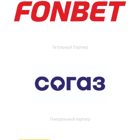
Титульный Партнер
Генеральный партнер