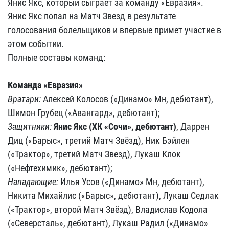
Янис Якс, который сыграет за команду «Евразия».
Янис Якс попал на Матч Звезд в результате
голосования болельщиков и впервые примет участие в
этом событии.
Полные составы команд:
Команда «Евразия»
Вратари:
Алексей Колосов («Динамо» Мн, дебютант),
Шимон Грубец («Авангард», дебютант);
Защитники:
Янис Якс (ХК «Сочи», дебютант)
, Даррен
Диц («Барыс», третий Матч Звёзд), Ник Бэйлен
(«Трактор», третий Матч Звезд), Лукаш Клок
(«Нефтехимик», дебютант);
Нападающие:
Илья Усов («Динамо» Мн, дебютант),
Никита Михайлис («Барыс», дебютант), Лукаш Седлак
(«Трактор», второй Матч Звёзд), Владислав Кодола
(«Северсталь», дебютант), Лукаш Радил («Динамо»