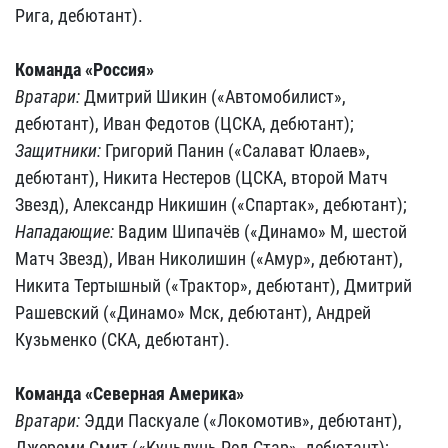
Рига, дебютант).
Команда «Россия»
Вратари:
Дмитрий Шикин («Автомобилист»,
дебютант), Иван Федотов (ЦСКА, дебютант);
Защитники:
Григорий Панин («Салават Юлаев»,
дебютант), Никита Нестеров (ЦСКА, второй Матч
Звезд), Александр Никишин («Спартак», дебютант);
Нападающие:
Вадим Шипачёв («Динамо» М, шестой
Матч Звезд), Иван Николишин («Амур», дебютант),
Никита Тертышный («Трактор», дебютант), Дмитрий
Рашевский («Динамо» Мск, дебютант), Андрей
Кузьменко (СКА, дебютант).
Команда «Северная Америка»
Вратари:
Эдди Паскуале («Локомотив», дебютант),
Джереми Смит («Куньлунь Ред Стар», дебютант);