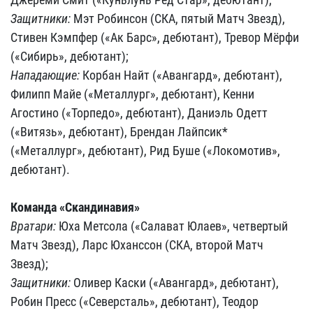
Защитники:
Мэт Робинсон (СКА, пятый Матч Звезд),
Стивен Кэмпфер («Ак Барс», дебютант), Тревор Мёрфи
(«Сибирь», дебютант);
Нападающие:
Корбан Найт («Авангард», дебютант),
Филипп Майе («Металлург», дебютант), Кенни
Агостино («Торпедо», дебютант), Даниэль Одетт
(«Витязь», дебютант), Брендан Лайпсик*
(«Металлург», дебютант), Рид Буше («Локомотив»,
дебютант).
Команда «Скандинавия»
Вратари:
Юха Метсола («Салават Юлаев», четвертый
Матч Звезд), Ларс Юханссон (СКА, второй Матч
Звезд);
Защитники:
Оливер Каски («Авангард», дебютант),
Робин Пресс («Северсталь», дебютант), Теодор