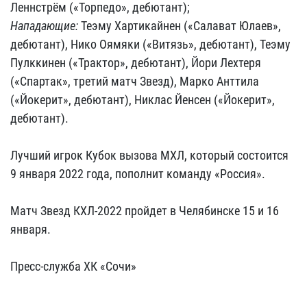
Леннстрём («Торпедо», дебютант);
Нападающие:
Теэму Хартикайнен («Салават Юлаев»,
дебютант), Нико Оямяки («Витязь», дебютант), Теэму
Пулккинен («Трактор», дебютант), Йори Лехтеря
(«Спартак», третий матч Звезд), Марко Анттила
(«Йокерит», дебютант), Никлас Йенсен («Йокерит»,
дебютант).
Лучший игрок Кубок вызова МХЛ, который состоится
9 января 2022 года, пополнит команду «Россия».
Матч Звезд КХЛ-2022 пройдет в Челябинске 15 и 16
января.
Пресс-служба ХК «Сочи»