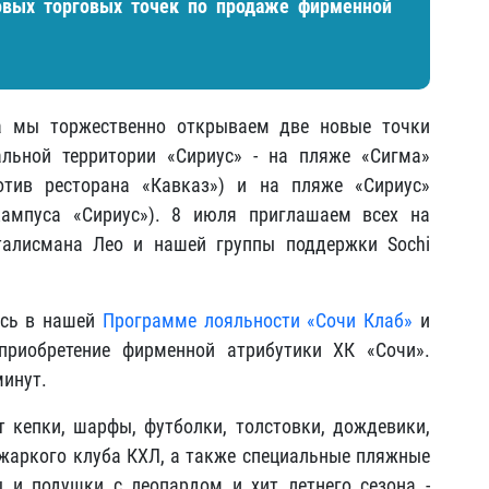
овых торговых точек по продаже фирменной
на мы торжественно открываем две новые точки
льной территории «Сириус» - на пляже «Сигма»
отив ресторана «Кавказ») и на пляже «Сириус»
кампуса «Сириус»). 8 июля приглашаем всех на
талисмана Лео и нашей группы поддержки Sochi
есь в нашей
Программе лояльности «Сочи Клаб»
и
приобретение фирменной атрибутики ХК «Сочи».
минут.
 кепки, шарфы, футболки, толстовки, дождевики,
жаркого клуба КХЛ, а также специальные пляжные
 и подушки с леопардом и хит летнего сезона -