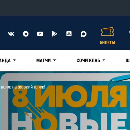
Конференция «Восток»
Дивизион Харламова
БИЛЕТЫ
Автомобилист
сляции
Ак Барс
АНДА
МАТЧИ
СОЧИ КЛАБ
Ш
Металлург Мг
Нефтехимик
 трансляции
 вояж на жаркий пляж!
Трактор
магазин
Дивизион Чернышева
Авангард
ние КХЛ
Адмирал