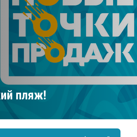
Амур
Барыс
Салават Юлаев
Сибирь
ий пляж!