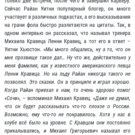
только две встречи, после чего и завершил карьеру.
Сейчас Райан Уитни популярный блогер, он много
участвует в различных подкастах, а его высказывания
на грани фола быстро разлетаются на цитаты. Так, в
одном интервью он рассказал, что называл тренера
Михаила Кравеца Ленни Кравиц, а тот его в ответ –
Уитни Хьюстон.
«Мы много общались, ну а то, что он
мне прозвище такое дал… Ну что же, действительно у
меня фамилия, как у известного американского певца
Ленни Кравица. Но на льду Райан никогда такого не
позволял. Это сказки. Он в принципе и играл хорошо.
Когда Райан приехал к нам, то очень здорово помог
«Сочи»,
– вспоминал Михаил Кравец.
«Даже не думал,
что он будет рассказывать что-то плохое о России.
Возможно, ему что-то не понравилось. Хотя у нас в
клубе всё было на уровне. С Кравцом они постоянно
прикалывались, и Михаил Григорьевич называл его