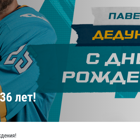
Амур
Барыс
Салават Юлаев
Сибирь
36 лет!
ждения!