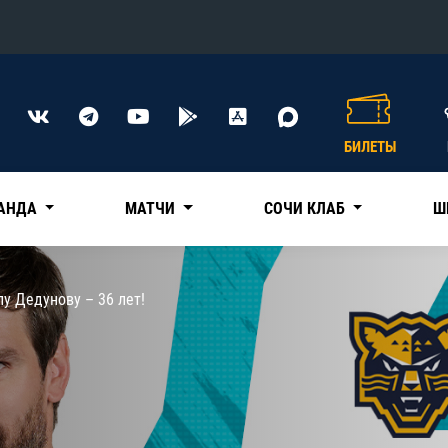
Конференция «Восток»
Дивизион Харламова
БИЛЕТЫ
Автомобилист
сляции
Ак Барс
АНДА
МАТЧИ
СОЧИ КЛАБ
Ш
Металлург Мг
Нефтехимик
 трансляции
у Дедунову – 36 лет!
Трактор
магазин
Дивизион Чернышева
Авангард
ние КХЛ
Адмирал