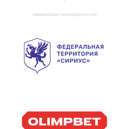
Администрация Краснодарского края