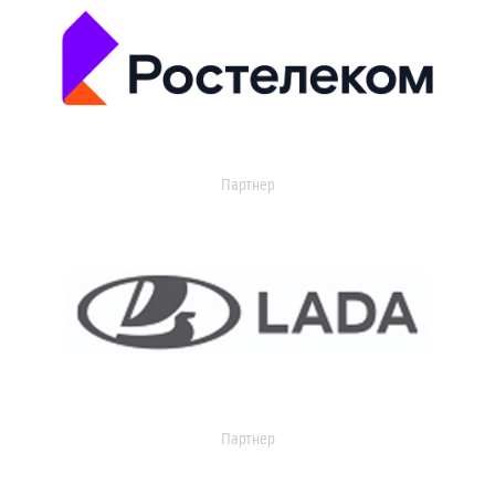
Партнер
Партнер