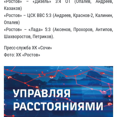
«Ростов» – «Дизель» 3:4 ОТ (Опалев, Андреев,
Казаков)
«Ростов» – ЦСК ВВС 5:3 (Андреев, Краснов-2, Калинин,
Опалев)
«Ростов» – «Лада» 5:3 (Аксенов, Прохоров, Антипов,
Шахворостов, Петриков).
Пресс-служба ХК «Сочи»
Фото: ХК «Ростов»