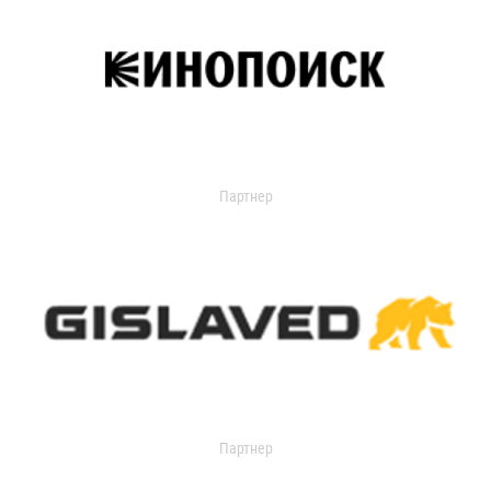
Партнер
Партнер