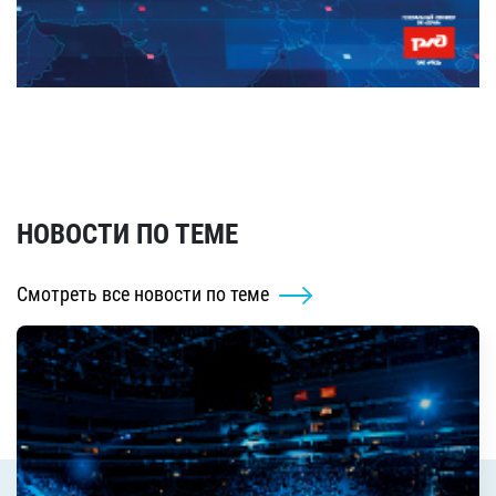
НОВОСТИ ПО ТЕМЕ
Смотреть все новости по теме