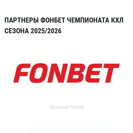
ПАРТНЕРЫ ФОНБЕТ ЧЕМПИОНАТА КХЛ
СЕЗОНА 2025/2026
Титульный Партнер