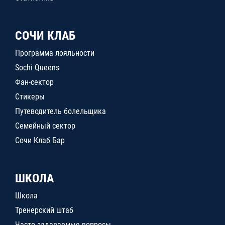
СОЧИ КЛАБ
Программа лояльности
Sochi Queens
Фан-сектор
Стикеры
Путеводитель болельщика
Семейный сектор
Сочи Клаб Бар
ШКОЛА
Школа
Тренерский штаб
Часто задаваемые вопросы