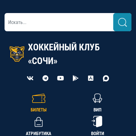
ХОККЕЙНЫЙ КЛУБ
«СОЧИ»
БИЛЕТЫ
ВИП
АТРИБУТИКА
ВОЙТИ