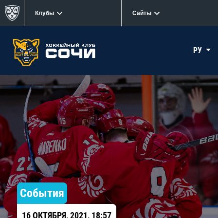
Клубы
Сайты
РУ
События
16 ОКТЯБРЯ, 2021, 18:57