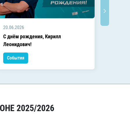
20.06.2026
20.06.2
C днём рождения, Кирилл
C днём
Леонидович!
События
Событ
ОНЕ 2025/2026