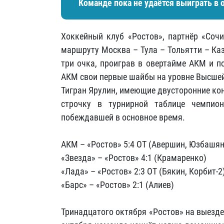
Команде пока не удаётся выиграть в 
Хоккейный клуб «Ростов», партнёр «Соч
маршруту Москва – Тула – Тольятти – Ка
три очка, проиграв в овертайме АКМ и п
АКМ свои первые шайбы на уровне Высшей
Тигран Ярулин, имеющие двусторонние ко
строчку в турнирной таблице чемпион
побеждавшей в основное время.
АКМ – «Ростов» 5:4 ОТ (Авершин, Юзбашян
«Звезда» – «Ростов» 4:1 (Крамаренко)
«Лада» – «Ростов» 2:3 ОТ (Бякин, Корбит-2
«Барс» – «Ростов» 2:1 (Алиев)
Тринадцатого октября «Ростов» на выезде