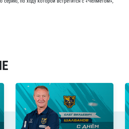
серию, по ходу которой встретится с «Челметом»,
МЕ