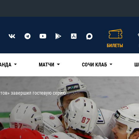
Конференция «Восток»
Дивизион Харламова
БИЛЕТЫ
Автомобилист
сляции
Ак Барс
АНДА
МАТЧИ
СОЧИ КЛАБ
Ш
Металлург Мг
Нефтехимик
 трансляции
стов» завершил гостевую серию
Трактор
магазин
Дивизион Чернышева
Авангард
ние КХЛ
Адмирал