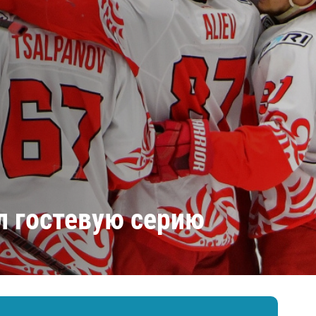
Амур
Барыс
Салават Юлаев
Сибирь
л гостевую серию