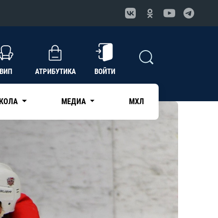
ВИП
АТРИБУТИКА
ВОЙТИ
КОЛА
МЕДИА
МХЛ