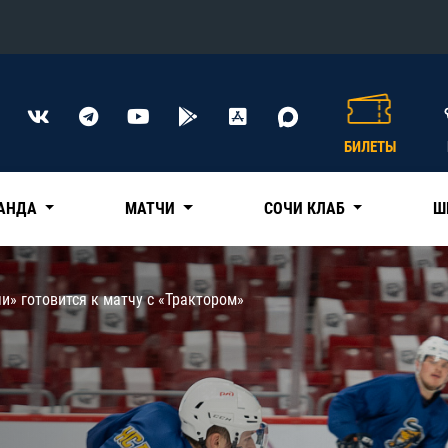
Конференция «Восток»
Дивизион Харламова
БИЛЕТЫ
Автомобилист
сляции
Ак Барс
АНДА
МАТЧИ
СОЧИ КЛАБ
Ш
Металлург Мг
Нефтехимик
 трансляции
и» готовится к матчу с «Трактором»
Трактор
магазин
Дивизион Чернышева
Авангард
ние КХЛ
Адмирал