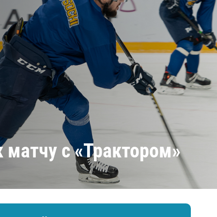
Амур
Барыс
Салават Юлаев
Сибирь
к матчу с «Трактором»