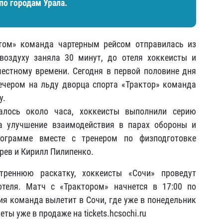
о городам Урала.
том» команда чартерным рейсом отправилась из
воздуху заняла 30 минут, до отеля хоккеисты и
естному времени. Сегодня в первой половине дня
ечером на льду дворца спорта «Трактор» команда
у.
алось около часа, хоккеисты выполнили серию
а улучшение взаимодействия в парах обороны и
рограмме вместе с тренером по физподготовке
ев и Кирилл Пилипенко.
треннюю раскатку, хоккеисты «Сочи» проведут
отеля. Матч с «Трактором» начнется в 17:00 по
ия команда вылетит в Сочи, где уже в понедельник
ы уже в продаже на tickets.hcsochi.ru