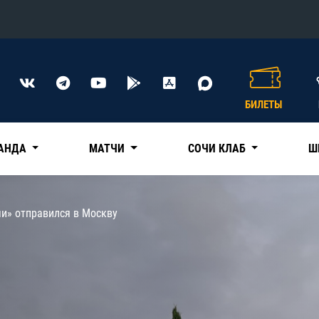
Конференция «Восток»
Дивизион Харламова
БИЛЕТЫ
Автомобилист
сляции
Ак Барс
АНДА
МАТЧИ
СОЧИ КЛАБ
Ш
Металлург Мг
Нефтехимик
 трансляции
и» отправился в Москву
Трактор
магазин
Дивизион Чернышева
Авангард
ние КХЛ
Адмирал