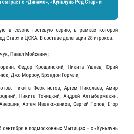
а сыграет с «Динамо», «Куньлунь Ред Стар» и
ую в сезоне гостевую серию, в рамках которой
ед Стар» и ЦСКА. В составе делегации 28 игроков.
чук, Павел Мойсевич;
Зоркин, Федор Крощинский, Никита Ушнев, Юрий
енюк, Джо Морроу, Брэндон Гормли;
отов, Никита Феоктистов, Артем Николаев, Амир
родний, Никита Точицкий, Андрей Алтыбармакян,
Авершин, Артем Иванюженков, Сергей Попов, Егор
16 сентября в подмосковных Мытищах – с «Куньлунь