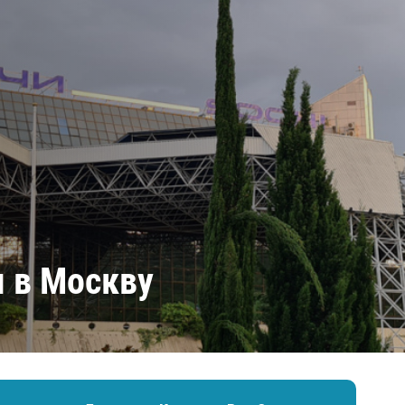
Амур
Барыс
Салават Юлаев
Сибирь
я в Москву