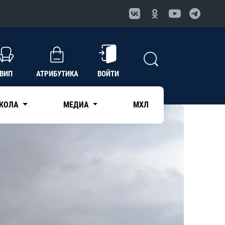
ВИП
АТРИБУТИКА
ВОЙТИ
КОЛА
МЕДИА
МХЛ