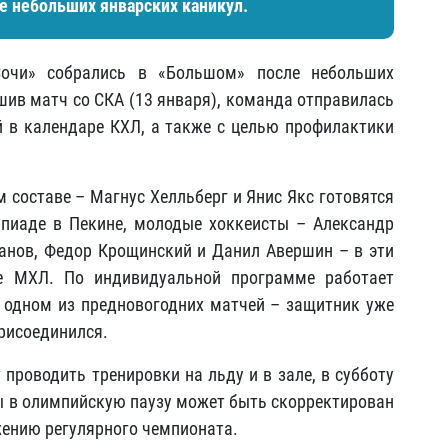
е небольших январских каникул.
Сочи» собрались в «Большом» после небольших
шив матч со СКА (13 января), команда отправилась
й в календаре КХЛ, а также с целью профилактики
 составе – Магнус Хелльберг и Янис Якс готовятся
пиаде в Пекине, молодые хоккеисты – Александр
анов, Федор Крощинский и Данил Авершин – в эти
е МХЛ. По индивидуальной программе работает
 одном из предновогодних матчей – защитник уже
присоединился.
проводить тренировки на льду и в зале, в субботу
ты в олимпийскую паузу может быть скорректирован
жению регулярного чемпионата.