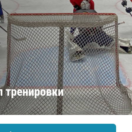
Амур
Барыс
Салават Юлаев
Сибирь
л тренировки