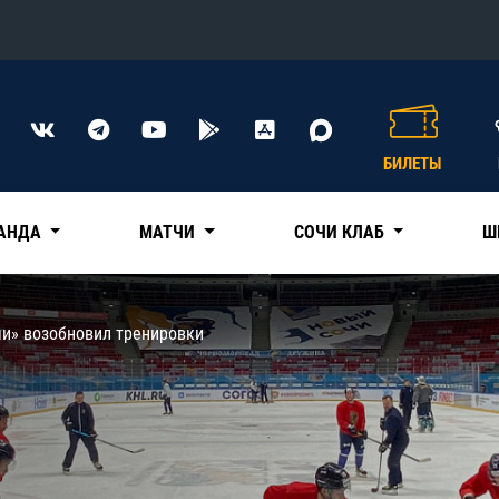
Конференция «Восток»
Дивизион Харламова
БИЛЕТЫ
Автомобилист
сляции
Ак Барс
АНДА
МАТЧИ
СОЧИ КЛАБ
Ш
Металлург Мг
Нефтехимик
 трансляции
чи» возобновил тренировки
Трактор
магазин
Дивизион Чернышева
Авангард
ние КХЛ
Адмирал