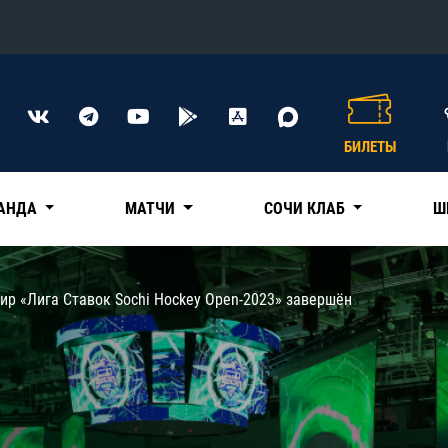
Конференция «Восток»
Дивизион Харламова
БИЛЕТЫ
Автомобилист
сляции
Ак Барс
АНДА
МАТЧИ
СОЧИ КЛАБ
Ш
Металлург Мг
Нефтехимик
 трансляции
ир «Лига Ставок Sochi Hockey Open-2023» завершён
Трактор
магазин
Дивизион Чернышева
Авангард
ние КХЛ
Адмирал