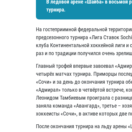
В ледовой арене «Шайба» в восьмой 
турнира.
На гостеприимной федеральной территори
предсезонного турнира «Лига Ставок Sochi
клуба Континентальной хоккейной лиги и 
раз и по традиции получился очень зрел
Главный трофей впервые завоевал «Адмир
четырёх матчах турнира. Приморцы послед
«Сочи» и за день до окончания турнира об
«Адмирал» только в четвёртой встрече, ко
Леонидом Тамбиевым проиграла с разницей
заняла команда «Авангард», третье – хозя
хоккеисты «Сочи», в активе которых две 
После окончания турнира на льду арены 