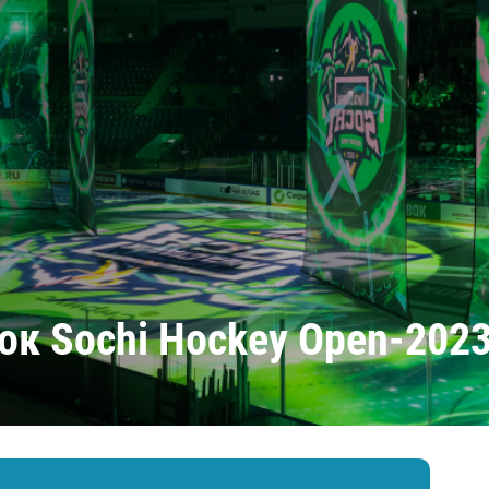
Амур
Барыс
Салават Юлаев
Сибирь
ок Sochi Hockey Open-202