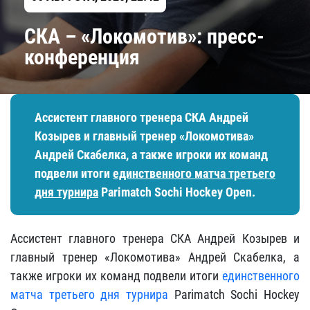
СКА – «Локомотив»: пресс-
конференция
Ассистент главного тренера СКА Андрей
Козырев и главный тренер «Локомотива»
Андрей Скабелка, а также игроки их команд
подвели итоги
единственного матча третьего
дня турнира
Parimatch Sochi Hockey Open.
Ассистент главного тренера СКА Андрей Козырев и
главный тренер «Локомотива» Андрей Скабелка, а
также игроки их команд подвели итоги
единственного
матча третьего дня турнира
Parimatch Sochi Hockey