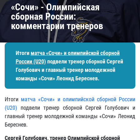
«Сочи» - Олимпийская
сборная России:
комментарии тренеров
Итоги
матча «Сочи» и олимпийской сборной
России (U20)
подвели тренер сборной Сергей
Голубович и главный тренер молодежной
команды «Сочи» Леонид Береснев.
Итоги
матча «Сочи» и олимпийской сборной России
(U20)
подвели тренер сборной Сергей Голубович и
главный тренер молодежной команды «Сочи» Леонид
Береснев.
Сергей Голубович, тренер Олимпийской сборной